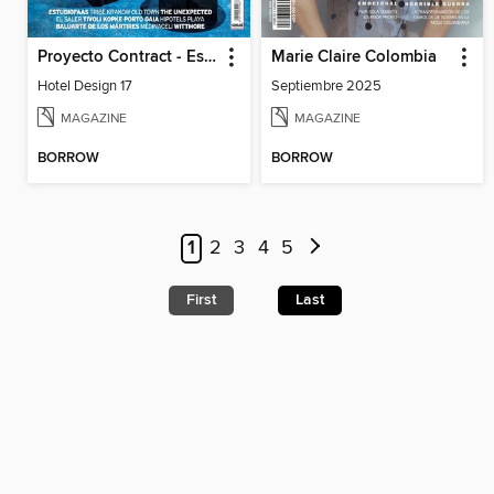
Proyecto Contract - Especiales
Marie Claire Colombia
Hotel Design 17
Septiembre 2025
MAGAZINE
MAGAZINE
BORROW
BORROW
1
2
3
4
5
First
Last